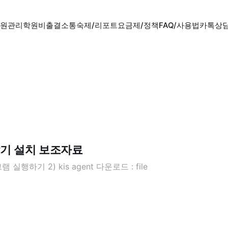
원관리
학원비
출결
소통
숙제/리포트
요금제/정책
FAQ/사용법
카톡상
기 설치 보조자료
 실행하기 2) kis agent 다운로드 : file